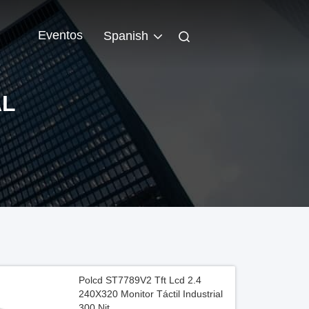
Eventos
Spanish
AL
Polcd ST7789V2 Tft Lcd 2.4
240X320 Monitor Táctil Industrial
300 Nit