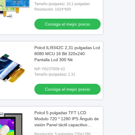
Tamaño (pulgada): 10,1 pulgadas
Resolución: 1024*600
Consiga el mejor precio
Polcd ILI9342C 2,31 pulgadas Lcd
8080 MCU 16 Bit 320x240
Pantalla Lcd 300 Nit
N/P: P023T009-V2
Tamaño (pulgadas): 2.31
Consiga el mejor precio
Polcd 5 pulgadas TFT LCD
Modulo 720 * 1280 IPS Ángulo de
visión Panel táctil capacitivo
pantalla LCD
Resolución: 5 pulgadas 720x1280