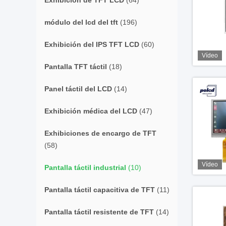
Exhibición de TFT LCD
(64)
módulo del lcd del tft
(196)
Exhibición del IPS TFT LCD
(60)
Vídeo
Pantalla TFT táctil
(18)
Panel táctil del LCD
(14)
Exhibición médica del LCD
(47)
Exhibiciones de encargo de TFT
(58)
Vídeo
Pantalla táctil industrial
(10)
Pantalla táctil capacitiva de TFT
(11)
Pantalla táctil resistente de TFT
(14)