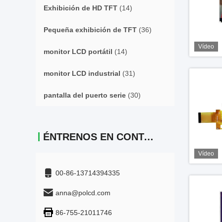
Exhibición de HD TFT
(14)
Pequeña exhibición de TFT
(36)
Vídeo
monitor LCD portátil
(14)
monitor LCD industrial
(31)
pantalla del puerto serie
(30)
ÉNTRENOS EN CONTACTO CON
Vídeo
00-86-13714394335
anna@polcd.com
86-755-21011746