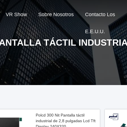
VR Show
Sobre Nosotros
Contacto Los
E.E.U.U.
ANTALLA TÁCTIL INDUSTRI
Polcd 300 Nit Pantalla táctil
industrial de 2,8 pulgadas Lcd Tft
Display 240X320