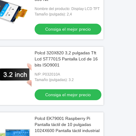
Nombre del producto: Display LCD TFT
Tamaño (pulgada): 2,4
Consiga el mejor precio
Polcd 320X820 3,2 pulgadas Tft
Lcd ST7701S Pantalla Lcd de 16
bits ISO9001
N/P: P032010A
Tamaño (pulgadas): 3.2
Consiga el mejor precio
Polcd EK79001 Raspberry Pi
Pantalla táctil de 10 pulgadas
1024X600 Pantalla táctil industrial