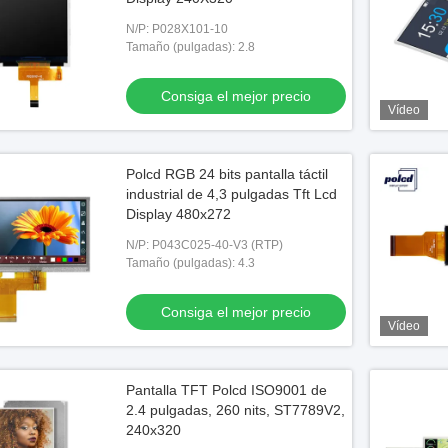
N/P: P028X101-10
Tamaño (pulgadas): 2.8
Consiga el mejor precio
Vídeo
Polcd RGB 24 bits pantalla táctil
industrial de 4,3 pulgadas Tft Lcd
Display 480x272
N/P: P043C025-40-V3 (RTP)
Tamaño (pulgadas): 4.3
Consiga el mejor precio
Vídeo
Pantalla TFT Polcd ISO9001 de
2.4 pulgadas, 260 nits, ST7789V2,
240x320