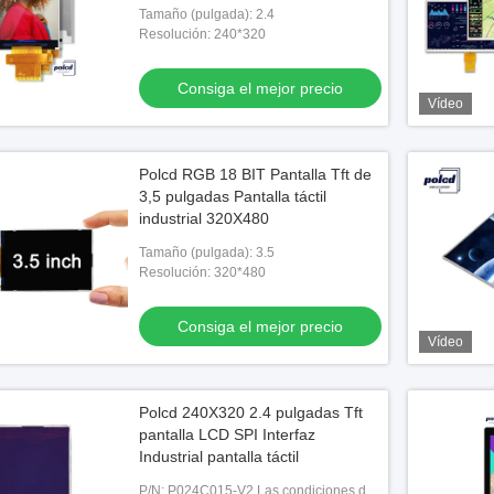
Tamaño (pulgada): 2.4
Resolución: 240*320
Consiga el mejor precio
Vídeo
Polcd RGB 18 BIT Pantalla Tft de
3,5 pulgadas Pantalla táctil
industrial 320X480
Tamaño (pulgada): 3.5
Resolución: 320*480
Consiga el mejor precio
Vídeo
Polcd 240X320 2.4 pulgadas Tft
pantalla LCD SPI Interfaz
Industrial pantalla táctil
P/N: P024C015-V2 Las condiciones de