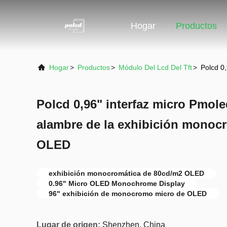
Hogar
Productos
Hogar
>
Productos
>
Módulo Del Lcd Del Tft
>
Polcd 0
Polcd 0,96" interfaz micro Pmole
alambre de la exhibición monocr
OLED
exhibición monocromática de 80cd/m2 OLED
0.96" Micro OLED Monochrome Display
96" exhibición de monocromo micro de OLED
Lugar de origen:
Shenzhen, China