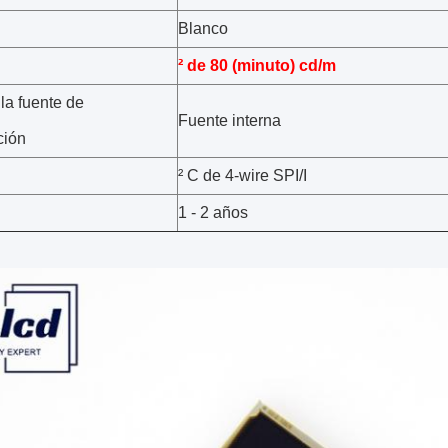
Blanco
²
de
80
(minuto) cd/m
la fuente de
Fuente interna
ción
² C de 4-wire SPI/I
1 - 2 años