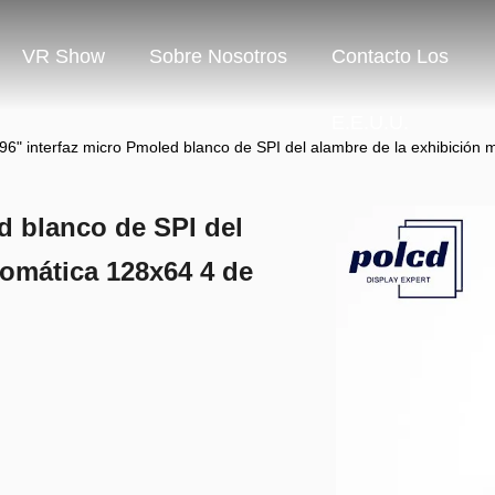
VR Show
Sobre Nosotros
Contacto Los
E.E.U.U.
,96" interfaz micro Pmoled blanco de SPI del alambre de la exhibici
d blanco de SPI del
omática 128x64 4 de