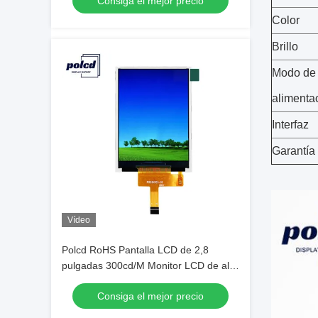
Consiga el mejor precio
Color
Brillo
Modo de 
alimenta
Interfaz
Garantía
Vídeo
Polcd RoHS Pantalla LCD de 2,8
pulgadas 300cd/M Monitor LCD de alto
brillo
Consiga el mejor precio