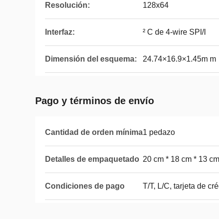
Resolución:
128x64
Interfaz:
² C de 4-wire SPI/I
Dimensión del esquema:
24.74×16.9×1.45m m
Pago y términos de envío
Cantidad de orden mínima
1 pedazo
Detalles de empaquetado
20 cm * 18 cm * 13 c
Condiciones de pago
T/T, L/C, tarjeta de cr