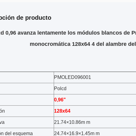
pción de producto
cd 0,96 avanza lentamente los módulos blancos de P
monocromática 128x64 4 del alambre del 
PMOLED096001
Polcd
0,96"
ón
128x64
iva
21.74×10.86m m
ón del esquema
24.74×16.9×1.45m m