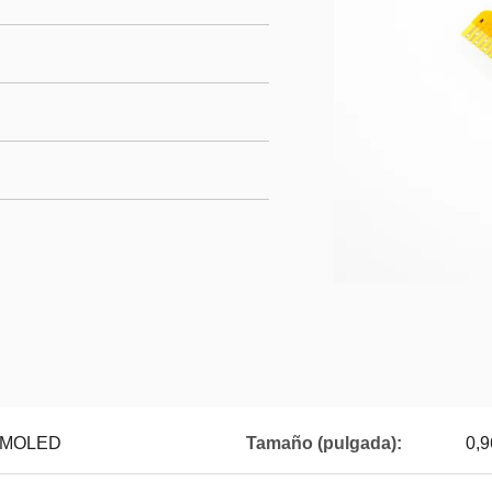
 PMOLED
Tamaño (pulgada):
0,9