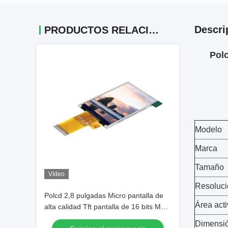
Descri
PRODUCTOS RELACIONADOS
Pol
Modelo
Marca
Tamaño
Vídeo
Resoluci
Polcd 2,8 pulgadas Micro pantalla de
Área act
alta calidad Tft pantalla de 16 bits MCU
SPI Interfaz Modulo LCD inteligente
Dimensi