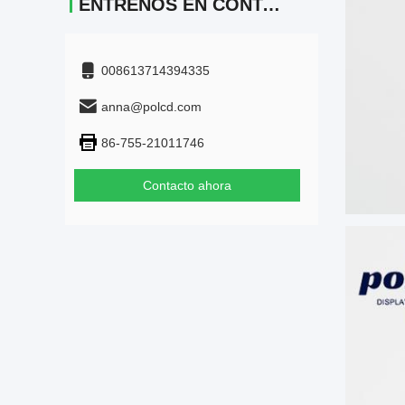
ÉNTRENOS EN CONTACTO CON
008613714394335
anna@polcd.com
86-755-21011746
Contacto ahora