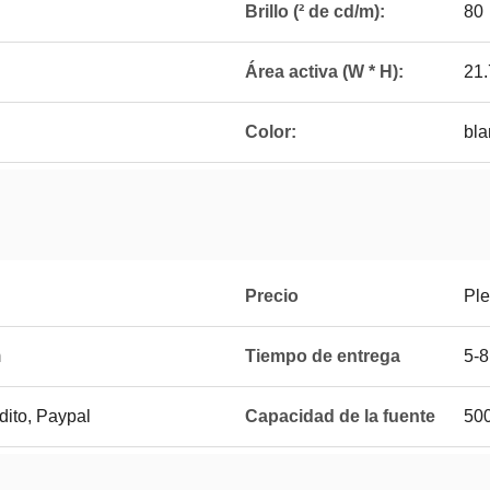
Brillo (² de cd/m):
80
Área activa (W * H):
21
Color:
bla
Precio
Ple
m
Tiempo de entrega
5-8
édito, Paypal
Capacidad de la fuente
50