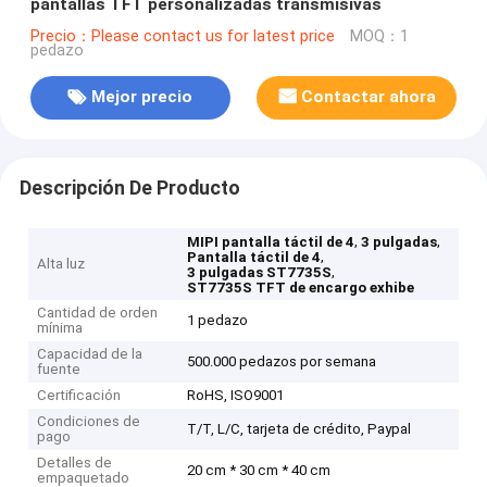
pantallas TFT personalizadas transmisivas
Precio：Please contact us for latest price
MOQ：1
pedazo
Mejor precio
Contactar ahora
Descripción De Producto
,
,
MIPI pantalla táctil de 4
3 pulgadas
,
Pantalla táctil de 4
Alta luz
,
3 pulgadas ST7735S
ST7735S TFT de encargo exhibe
Cantidad de orden
1 pedazo
mínima
Capacidad de la
500.000 pedazos por semana
fuente
Certificación
RoHS, ISO9001
Condiciones de
T/T, L/C, tarjeta de crédito, Paypal
pago
Detalles de
20 cm * 30 cm * 40 cm
empaquetado