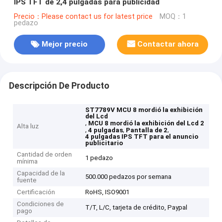
IPS TFT de 2,4 pulgadas para publicidad
Precio：Please contact us for latest price
MOQ：1
pedazo
Mejor precio
Contactar ahora
Descripción De Producto
ST7789V MCU 8 mordió la exhibición
del Lcd
,
MCU 8 mordió la exhibición del Lcd 2
Alta luz
,
,
,
4 pulgadas
Pantalla de 2
4 pulgadas IPS TFT para el anuncio
publicitario
Cantidad de orden
1 pedazo
mínima
Capacidad de la
500.000 pedazos por semana
fuente
Certificación
RoHS, ISO9001
Condiciones de
T/T, L/C, tarjeta de crédito, Paypal
pago