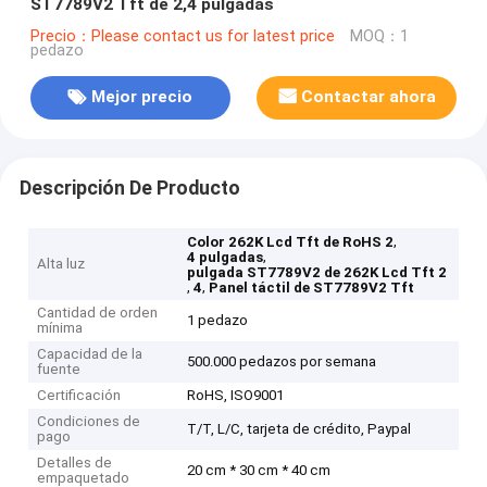
ST7789V2 Tft de 2,4 pulgadas
Precio：Please contact us for latest price
MOQ：1
pedazo
Mejor precio
Contactar ahora
Descripción De Producto
,
Color 262K Lcd Tft de RoHS 2
,
4 pulgadas
Alta luz
pulgada ST7789V2 de 262K Lcd Tft 2
,
,
4
Panel táctil de ST7789V2 Tft
Cantidad de orden
1 pedazo
mínima
Capacidad de la
500.000 pedazos por semana
fuente
Certificación
RoHS, ISO9001
Condiciones de
T/T, L/C, tarjeta de crédito, Paypal
pago
Detalles de
20 cm * 30 cm * 40 cm
empaquetado