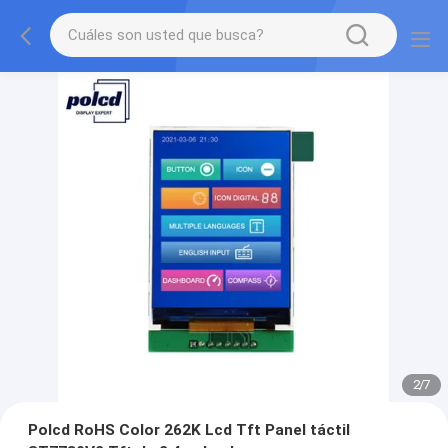
2
/
7
Polcd RoHS Color 262K Lcd Tft Panel táctil