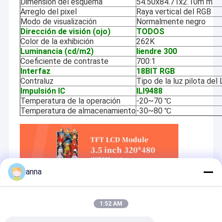
Dimensión del esquema
54.50x84.71x2.10m m
Arreglo del pixel
Raya vertical del RGB
Modo de visualización
Normalmente negro
Dirección de visión (ojo)
TODOS
Color de la exhibición
262K
Luminancia (cd/m2)
liendre 300
Coeficiente de contraste
700:1
Interfaz
18BIT RGB
Contraluz
Tipo de la luz pilota del
Impulsión IC
ILI9488
Temperatura de la operación
-20~70 ℃
Temperatura de almacenamiento
-30~80 ℃
anna
1:52 AM