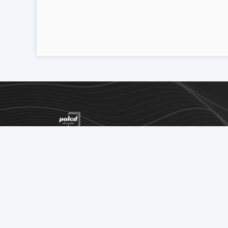
Teléfono：00-86-13714394335
Correo electrónico：anna@polcd.com