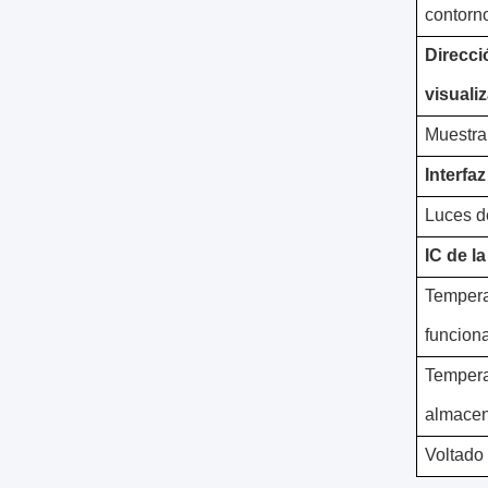
contorn
Direcci
visuali
Muestra 
Interfaz
Luces d
IC de l
Tempera
funcion
Tempera
almace
Voltado