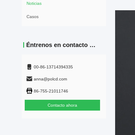
Noticias
Casos
Éntrenos en contacto con
00-86-13714394335
anna@polcd.com
86-755-21011746
Contacto ahora