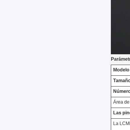
Parámet
Modelo
Tamaño 
Número
Área de
Las pin
La LCM