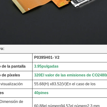
ro:
P0395H01
- V2
de la pantalla
3.95
pulgadas
 de píxeles
320
El valor de las emisiones de CO2
48
0
 visualización
55.68
(H) x
83.52
(V)
En el caso de los
es
40
pines
Dimensión de
60.88
el número
94.57
el número
2.3 mm