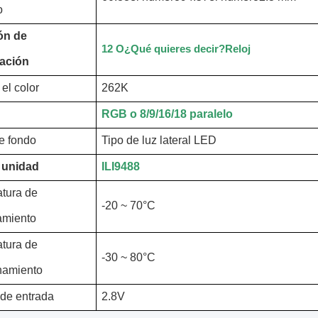
o
ón de
12 O
¿Qué quieres decir?
Reloj
zación
el color
262K
RGB o 8/9/16/18 paralelo
e fondo
Tipo de luz lateral LED
a unidad
ILI9488
tura de
-20 ~ 70
°C
amiento
tura de
-30 ~ 80
°C
namiento
 de entrada
2.8V