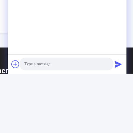
henzhen P&O Technology Co.,
d
o empresa de alta tecnología, la tecnología Co.,
Photo
 de Shenzhen P&O es fabricante profesional
icado a los módulos de alta calidad de la exhibición
Video Call
TFT LCD.
Audio Call
volveremos cuanto antes.