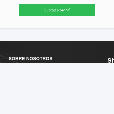
Submit Now
SOBRE NOSOTROS
S
Perfil De Compañía
Lt
Viaje De La Fábrica
Com
Ltd
Control De Calidad
ded
Mapa Del Sitio
de 
Le 