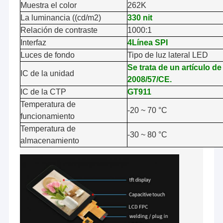
Muestra el color
262K
La luminancia ((cd/m2)
330 nit
Relación de contraste
1000:1
Interfaz
4Línea SPI
Luces de fondo
Tipo de luz lateral LED
Se trata de un artículo de 
IC de la unidad
2008/57/CE.
IC de la CTP
GT911
Temperatura de
-20 ~ 70 °C
funcionamiento
Temperatura de
-30 ~ 80 °C
almacenamiento